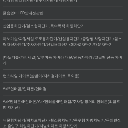
경제형 휀스형차단기/주차차단기/차량차단기
졸음쉼터 LED안내전광판
산업용차단기/휀스형차단기, 특수목적 차량차단기
마노기술/파킹세일 도로용차단기/산업용차단기/중량형 차량차단기/휀스
형차량차단기/주차차단기/산업용차단기/회차로차단기/대문차단기
[마노기술/파킹세일] 알루미늄 자바라 대문/전동자바라 /고급형 전동 자바
라
턴스타일 게이트(삼발이/지하철게이트, 옥외용)
VoIP 인터콤/인터폰/인터컴
VoIP인터폰/IP인터폰/VoIP인터콤/IP인터컴/주차장 장거리 인터폰(외함포
함 자기폰)
대문형차단기/회차로차단기/휀스형차단기/특수형 차량차단기/무인변전
소 출입구 차량차단기/터널회차로 차량차단기