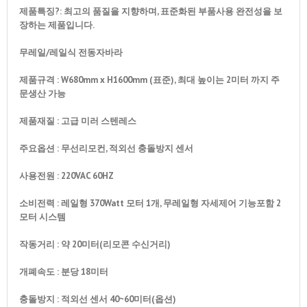
제품특징?: 최고의 품질을 지향하며, 표준화된 부품사용 완전성을 보
장하는 제품입니다.
무레일/레일식 전동자바라
제품규격 : W680mm x H1600mm (표준), 최대 높이는 2미터 까지 주
문생산 가능
제품재질 : 고급 미러 스텐레스
주요옵션 : 무선리모컨, 적외선 충돌방지 센서
사용전원 : 220VAC 60HZ
소비전력 : 레일형 370Watt 모터 1개, 무레일형 자세제어 기능포함 2
모터 시스템
작동거리 : 약 20미터(리모콘 수신거리)
개폐속도 : 분당 18미터
충돌방지 : 적외선 센서 40~60미터(옵션)