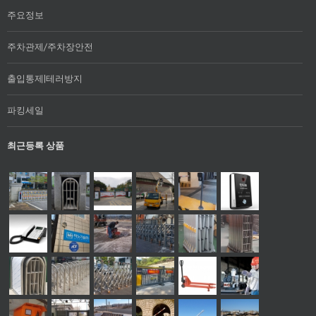
주요정보
주차관제/주차장안전
출입통제|테러방지
파킹세일
최근등록 상품