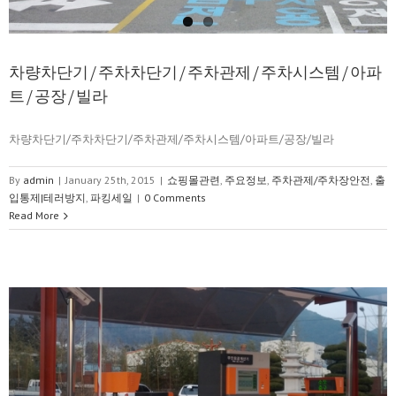
차량차단기/주차차단기/주차관제/주차시스템/아파
트/공장/빌라
차량차단기/주차차단기/주차관제/주차시스템/아파트/공장/빌라
By
admin
|
January 25th, 2015
|
쇼핑몰관련
,
주요정보
,
주차관제/주차장안전
,
출
입통제|테러방지
,
파킹세일
|
0 Comments
Read More