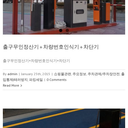
출구무인정산기+차량번호인식기+차단기
출구무인정산기+차량번호인식기+차단기
By
admin
|
January 25th, 2015
|
쇼핑몰관련
,
주요정보
,
주차관제/주차장안전
,
출
입통제|테러방지
,
파킹세일
|
0 Comments
Read More