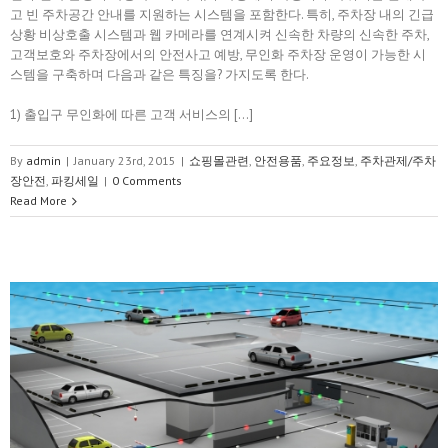
고 빈 주차공간 안내를 지원하는 시스템을 포함한다. 특히, 주차장 내의 긴급
상황 비상호출 시스템과 웹 카메라를 연계시켜 신속한 차량의 신속한 주차,
고객보호와 주차장에서의 안전사고 예방, 무인화 주차장 운영이 가능한 시
스템을 구축하며 다음과 같은 특징을? 가지도록 한다.
1) 출입구 무인화에 따른 고객 서비스의 […]
By
admin
|
January 23rd, 2015
|
쇼핑몰관련
,
안전용품
,
주요정보
,
주차관제/주차
장안전
,
파킹세일
|
0 Comments
Read More