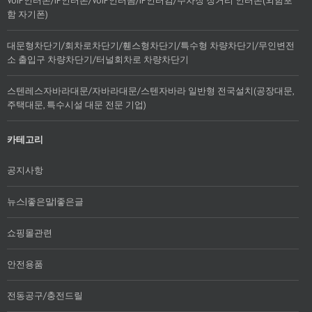
VoIP인터폰/IP인터폰/VoIP인터콤/IP인터컴/주차장 장거리 인터폰(외함포
함 자기폰)
대문형차단기/회차로차단기/휀스형차단기/특수형 차량차단기/무인변전
소 출입구 차량차단기/터널회차로 차량차단기
스텐레스자바라대문/자바라대문/스텐자바라 일반형 전국설치(공장대문,
주택대문, 특수시설 대문 전문 기업)
카테고리
공지사항
뉴스|좋은말|좋은글
쇼핑몰관련
안전용품
전동공구/충전드릴