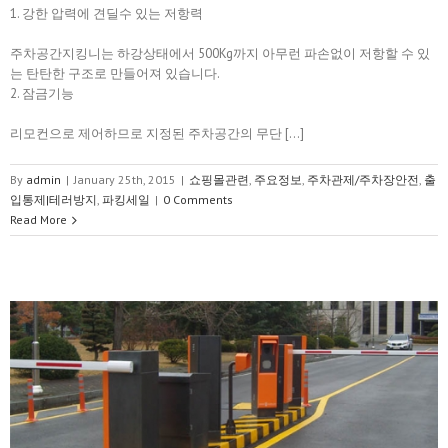
1. 강한 압력에 견딜수 있는 저항력
주차공간지킹니는 하강상태에서 500Kg까지 아무런 파손없이 저항할 수 있
는 탄탄한 구조로 만들어져 있습니다.
2. 잠금기능
리모컨으로 제어하므로 지정된 주차공간의 무단 […]
By
admin
|
January 25th, 2015
|
쇼핑몰관련
,
주요정보
,
주차관제/주차장안전
,
출
입통제|테러방지
,
파킹세일
|
0 Comments
Read More