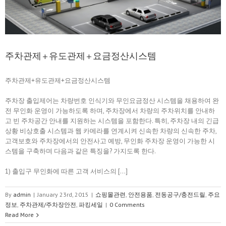
주차관제+유도관제+요금정산시스템
주차관제+유도관제+요금정산시스템
주차장 출입제어는 차량번호 인식기와 무인요금정산 시스템을 채용하여 완
전 무인화 운영이 가능하도록 하며, 주차장에서 차량의 주차위치를 안내하
고 빈 주차공간 안내를 지원하는 시스템을 포함한다. 특히, 주차장 내의 긴급
상황 비상호출 시스템과 웹 카메라를 연계시켜 신속한 차량의 신속한 주차,
고객보호와 주차장에서의 안전사고 예방, 무인화 주차장 운영이 가능한 시
스템을 구축하며 다음과 같은 특징을? 가지도록 한다.
1) 출입구 무인화에 따른 고객 서비스의 […]
By
admin
|
January 23rd, 2015
|
쇼핑몰관련
,
안전용품
,
전동공구/충전드릴
,
주요
정보
,
주차관제/주차장안전
,
파킹세일
|
0 Comments
Read More