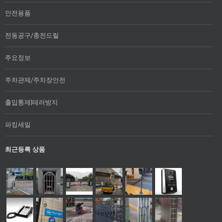
안전용품
전동공구/충전드릴
주요정보
주차관제/주차장안전
출입통제|테러방지
파킹세일
최근등록 상품