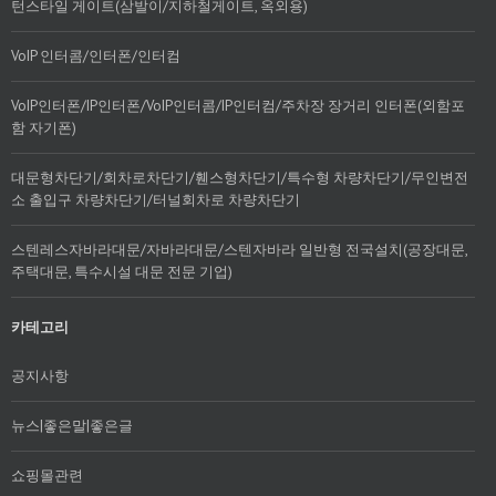
턴스타일 게이트(삼발이/지하철게이트, 옥외용)
VoIP 인터콤/인터폰/인터컴
VoIP인터폰/IP인터폰/VoIP인터콤/IP인터컴/주차장 장거리 인터폰(외함포
함 자기폰)
대문형차단기/회차로차단기/휀스형차단기/특수형 차량차단기/무인변전
소 출입구 차량차단기/터널회차로 차량차단기
스텐레스자바라대문/자바라대문/스텐자바라 일반형 전국설치(공장대문,
주택대문, 특수시설 대문 전문 기업)
카테고리
공지사항
뉴스|좋은말|좋은글
쇼핑몰관련