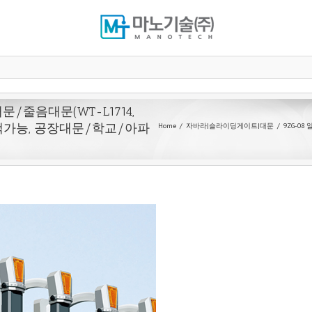
/줄음대문(WT-L1714,
선택가능, 공장대문/학교/아파
Home
자바라|슬라이딩게이트|대문
9ZG-08