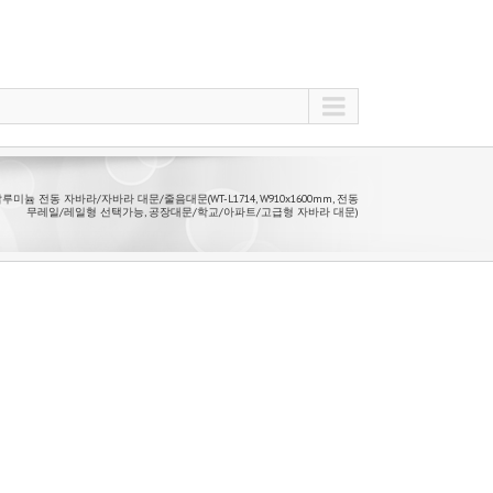
 알루미늄 전동 자바라/자바라 대문/줄음대문(WT-L1714, W910x1600mm, 전동
무레일/레일형 선택가능, 공장대문/학교/아파트/고급형 자바라 대문)