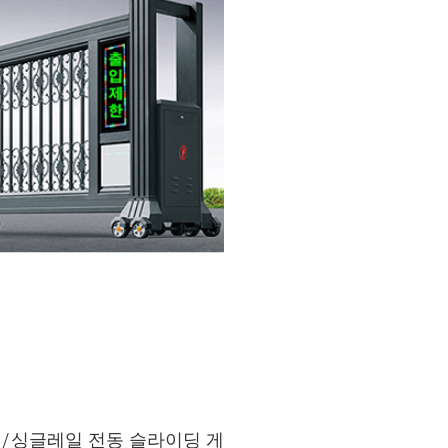
트/싱글레일 전동 슬라이딩 게