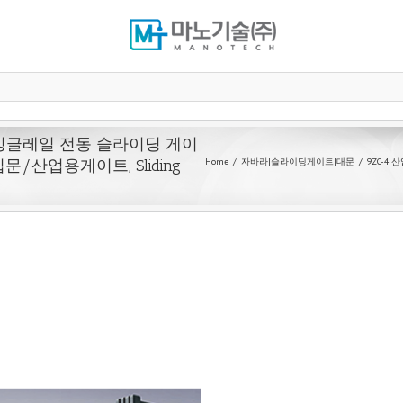
/싱글레일 전동 슬라이딩 게이
문/산업용게이트, Sliding
Home
자바라|슬라이딩게이트|대문
9ZC-4