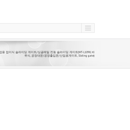
 산업용 접이식 슬라이딩 게이트/싱글레일 전동 슬라이딩 게이트(WT-L1098, 바
퀴식, 공장대문/공장출입문/산업용게이트, Sliding gate)