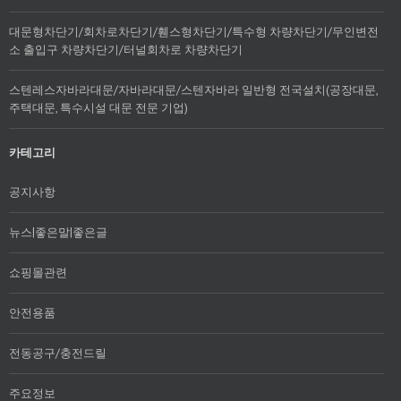
대문형차단기/회차로차단기/휀스형차단기/특수형 차량차단기/무인변전
소 출입구 차량차단기/터널회차로 차량차단기
스텐레스자바라대문/자바라대문/스텐자바라 일반형 전국설치(공장대문,
주택대문, 특수시설 대문 전문 기업)
카테고리
공지사항
뉴스|좋은말|좋은글
쇼핑몰관련
안전용품
전동공구/충전드릴
주요정보