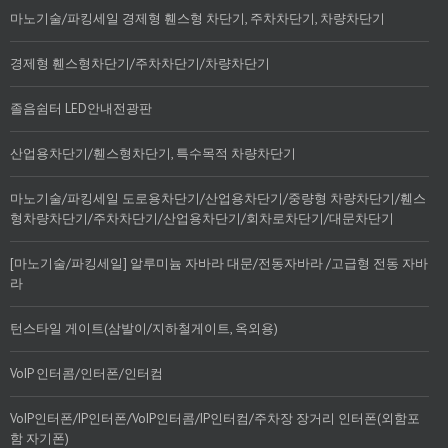
마노기술/파킹세일 경제형 휀스형 차단기, 주차차단기, 차량차단기
경제형 휀스형차단기/주차차단기/차량차단기
졸음쉼터 LED안내전광판
산업용차단기/휀스형차단기, 특수목적 차량차단기
마노기술/파킹세일 도로용차단기/산업용차단기/중량형 차량차단기/휀스
형차량차단기/주차차단기/산업용차단기/회차로차단기/대문차단기
[마노기술/파킹세일] 알루미늄 자바라 대문/전동자바라 /고급형 전동 자바
라
턴스타일 게이트(삼발이/지하철게이트, 옥외용)
VoIP 인터콤/인터폰/인터컴
VoIP인터폰/IP인터폰/VoIP인터콤/IP인터컴/주차장 장거리 인터폰(외함포
함 자기폰)