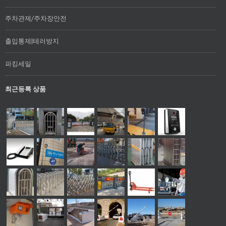
주차관제/주차장안전
출입통제|테러방지
파킹세일
최근등록 상품