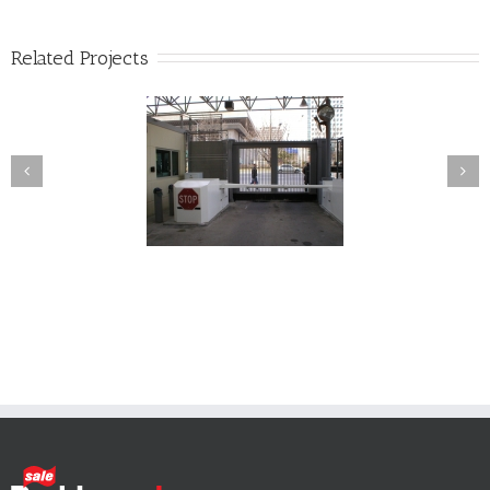
Related Projects
유압 빔 바리케이드/테
바닥 부착 바리케이드
차단기(IP500, 최대6
(DSC1200, K8/L1 및 K4/L2,
, Portable Barriers)-
Surface Mounted Barricade)-
방지시스템/테러방지
테러방지 바리케이드
바리케이드