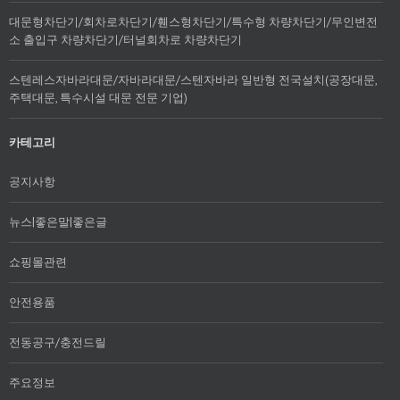
대문형차단기/회차로차단기/휀스형차단기/특수형 차량차단기/무인변전
소 출입구 차량차단기/터널회차로 차량차단기
스텐레스자바라대문/자바라대문/스텐자바라 일반형 전국설치(공장대문,
주택대문, 특수시설 대문 전문 기업)
카테고리
공지사항
뉴스|좋은말|좋은글
쇼핑몰관련
안전용품
전동공구/충전드릴
주요정보