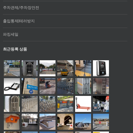
주차관제/주차장안전
출입통제|테러방지
파킹세일
최근등록 상품