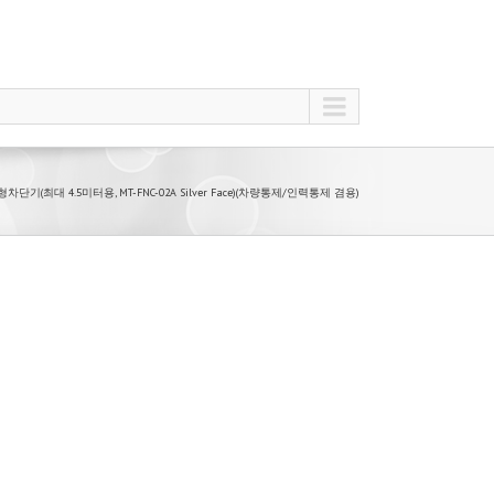
형차단기(최대 4.5미터용, MT-FNC-02A Silver Face)(차량통제/인력통제 겸용)