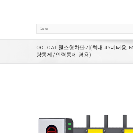
Go to...
00-0A1 휀스형차단기(최대 4.5미터용, MT-F
량통제/인력통제 겸용)